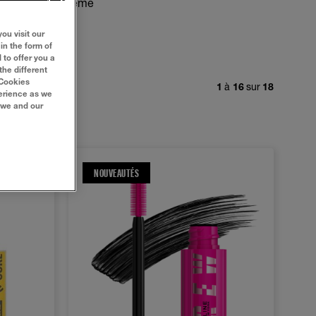
ara brun
ou même
ybelline !
ou visit our
in the form of
 to offer you a
the different
‘Cookies
1
à
16
sur
18
perience as we
 we and our
NOUVEAUTÉS