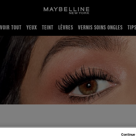
VOIR TOUT
YEUX
TEINT
LÈVRES
VERNIS SOINS ONGLES
TIP
parfait pour vos cils avec les meilleurs mascaras de Maybellin
Continue