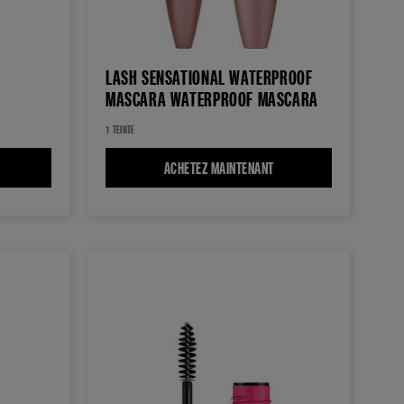
LASH SENSATIONAL WATERPROOF
MASCARA WATERPROOF MASCARA
1 TEINTE
HE FALSIES LASH LIFT WATERPROOF MASCARA
ACHETEZ MAINTENANT
LASH SENSATIONAL WAT