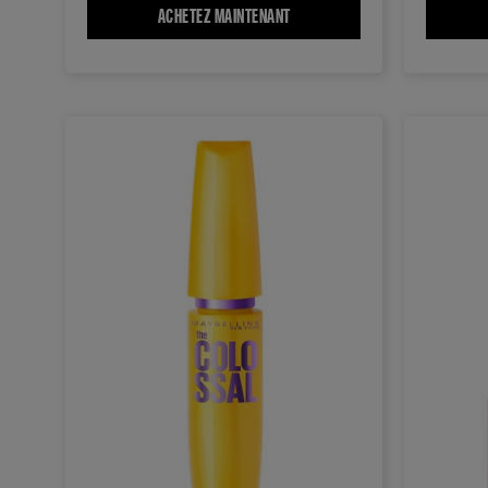
ACHETEZ MAINTENANT
MASCARA CILS SENSATIONNAL SK