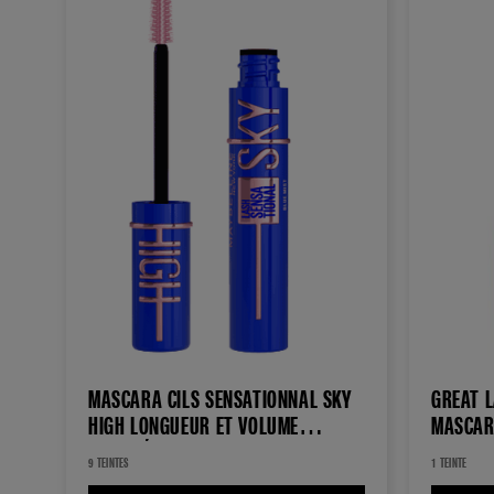
MASCARA CILS SENSATIONNAL SKY
GREAT 
HIGH LONGUEUR ET VOLUME
MASCA
ILLIMITÉS
9 TEINTES
1 TEINTE