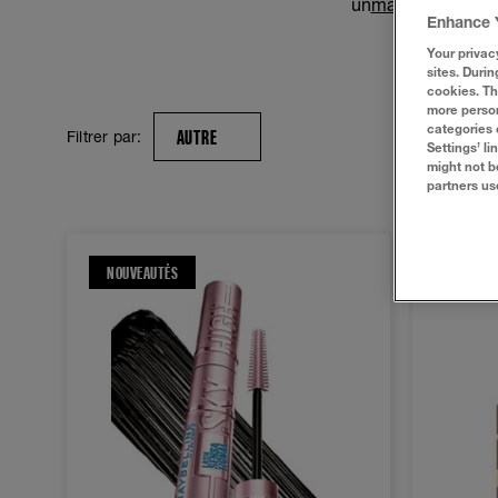
un
mascara recour
Enhance 
un
masca
Your privac
sites. Durin
cookies. Th
more person
categories 
AUTRE
Filtrer par:
Settings’ l
might not b
partners us
NOUVEAUTÉS
NOUVEA