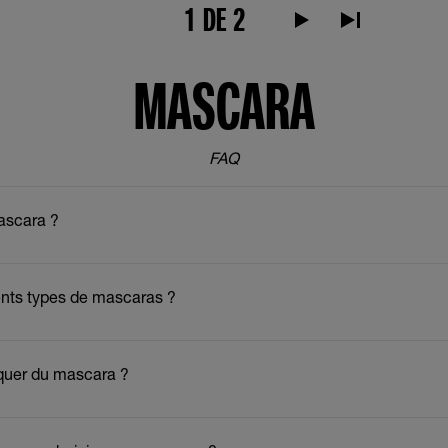
1 DE 2
Page suivante (texte al
Dernière page (t
MASCARA
FAQ
mascara ?
rents types de mascaras ?
quer du mascara ?