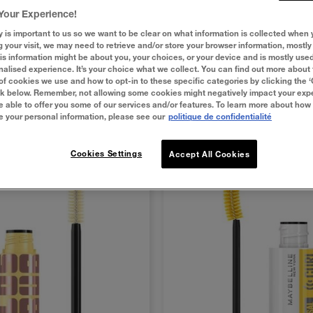
bant
, un
mascara allongeant
, un
mascara volumisant
, un
masc
Your Experience!
ra transparent
, il existe une marque iconique faite pour toi : Ma
y is important to us so we want to be clear on what information is collected when y
g your visit, we may need to retrieve and/or store your browser information, mostly 
is information might be about you, your choices, or your device and is mostly used
alised experience. It’s your choice what we collect. You can find out more about 
of cookies we use and how to opt-in to these specific categories by clicking the 
ink below. Remember, not allowing some cookies might negatively impact your ex
e able to offer you some of our services and/or features. To learn more about how
e your personal information, please see our
politique de confidentialité
Cookies Settings
Accept All Cookies
UTÉS
NOUVEAUTÉS