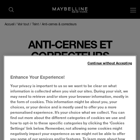
op
Accueil
Voir tout
Teint
Anti-cernes & correcteurs
ANTI-CERNES ET
CORRECTEURS
Continue without Accepting
Enhance Your Experience!
Que tu sois à la recherche du meilleur correcteur
Your privacy is important to us so we want to be clear on what
information is collected when you visit our sites. During your visit, we
pour cacher tes cernes ou que tu souhaites
may need to retrieve and/or store your browser information, mostly in
mettre en valeur tes plus beaux traits, Maybelline
the form of cookies. This information might be about you, your
choices, or your device and is mostly used to offer you a more
a ce qu'il te faut. Notre gamme de teintes et de
personalised experience. It’s your choice what we collect. You can
formules fonctionne avec ou sans fond de teint
find out more about the different categories of cookies we use and
how to opt-in to these specific categories by clicking the ‘Cookies
pour un look frais et un effet bonne mine dès le
Settings’ link below. Remember, not allowing some cookies might
réveil.
negatively impact your experience as we might not be able to offer
you some of our services and/or features. To learn more about how