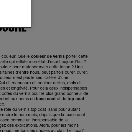
UX
UCURE
t couleur. Quelle
couleur de vernis
porter cette
celle qui reflète mon état d‘esprit aujourd’hui ?
ouleur pour matcher avec cette tenue ? Une
ertaines d’entre nous, peut parfois durer, durer,
ouleur n’est pas le seul critère d’une
ui dit manucure dit couleur certes, mais dit
les et longévité. Pour cela deux indispensables
 côtés du vernis pour le plus grand bonheur de
pondent aux noms de
base coat
et de
top coat
.
ce.
le rôle du vernis top coat sans pour autant
rendre le nom mais, depuis que la base coat
mposée comme un indispensable de la
ez des explications. Alors, pour les moins
 nous, mettons les choses au clair. Le “coat”