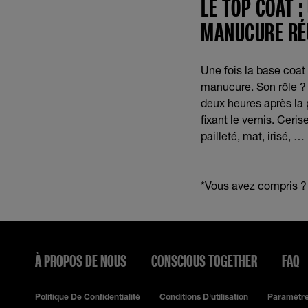
LE TOP COAT 
MANUCURE RÉ
Une fois la base coat 
manucure. Son rôle ? L
deux heures après la 
fixant le vernis. Ceri
pailleté, mat, irisé, …
*Vous avez compris ?
À PROPOS DE NOUS
CONSCIOUS TOGETHER
FAQ
Politique De Confidentialité
Conditions D'utilisation
Paramètre