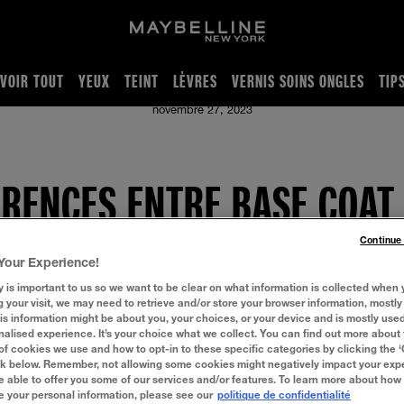
VOIR TOUT
YEUX
TEINT
LÈVRES
VERNIS SOINS ONGLES
TIP
novembre 27, 2023
ÉRENCES ENTRE BASE COAT
Continue
Your Experience!
y is important to us so we want to be clear on what information is collected when y
g your visit, we may need to retrieve and/or store your browser information, mostly 
 coat, … Ils ont chacun un rôle précis au cours de la manucure e
is information might be about you, your choices, or your device and is mostly used
 s’y retrouver. Pas de panique, on vous met les sous-titres.
alised experience. It’s your choice what we collect. You can find out more about 
of cookies we use and how to opt-in to these specific categories by clicking the 
ink below. Remember, not allowing some cookies might negatively impact your ex
e able to offer you some of our services and/or features. To learn more about how
e your personal information, please see our
politique de confidentialité