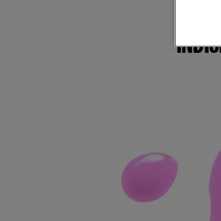
B
INDI