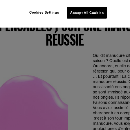
ASE COAT ET TOP COAT : DE
Cookies Settings
Accept All Cookies
SPENSABLES POUR UNE MAN
RÉUSSIE
Qui dit manucure di
saison ? Quelle est 
Ou encore, quelle c
réflexion qui, pour c
… Et pourtant ! La c
manucure réussie. Q
aussi santé des ong
se sont immiscé aux
nos ongles. Ils ré
Faisons connaissan
Vous aviez assimilé 
chercher à en comp
s’est à son tour i
manucure, vous exig
anglophones d’entre