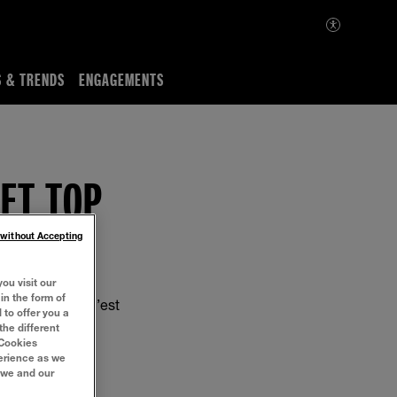
S & TRENDS
ENGAGEMENTS
 ET TOP
 without Accepting
ou visit our
in the form of
t pourtant, il n’est
 to offer you a
the different
‘Cookies
perience as we
 we and our