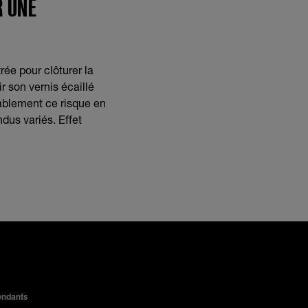
R UNE
rée pour clôturer la
r son vernis écaillé
rablement ce risque en
ndus variés. Effet
endants