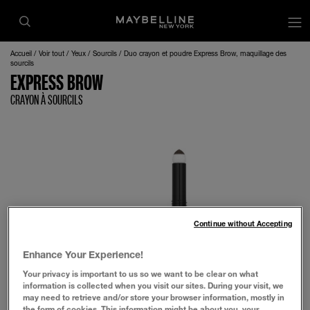
op
Accueil
Voir tout
Yeux
Sourcils
Duo crayon et poudre Express Brow, maquillage des
sourcils
EXPRESS BROW
CRAYON À SOURCILS
Continue without Accepting
Enhance Your Experience!
Your privacy is important to us so we want to be clear on what
information is collected when you visit our sites. During your visit, we
may need to retrieve and/or store your browser information, mostly in
the form of cookies. This information might be about you, your