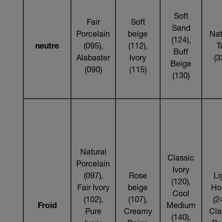
Soft
Fair
Soft
Sand
Porcelain
beige
Nat
(124),
neutre
(095),
(112),
T
Buff
Alabaster
Ivory
(3
Beige
(090)
(115)
(130)
Natural
Classic
Porcelain
Ivory
(097),
Rose
Li
(120),
Fair Ivory
beige
Ho
Cool
(102),
(107),
(2
Froid
Medium
Pure
Creamy
Cla
(140),