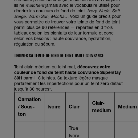
ils ne
matchent
jamais avec le vocabulaire utilisé pour
décrire les couleurs de fond de teint.
Ivory, Nude, Soft
Beige, Warm Sun, Mocha…
Voici un guide précis pour
vous permettre de trouver votre teinte de fond de teint
parmi plus de 90 références — réparties en 3 trois
tableaux selon les bienfaits de leur formule et donc
selon vos besoins : haute couvrance, hydratation,
régulation du sébum.
TROUVER SA TEINTE DE FOND DE TEINT HAUTE COUVRANCE
Teint clair, médium ou teint mat,
découvrez votre
couleur de fond de teint haute couvrance Superstay
30H
parmi 16 teintes. Sa texture légère masque
parfaitement les imperfections pour un teint zéro défaut
jusqu’à 30 heures*.
Carnation
Clair-
/ Sous-
Ivoire
Clair
Medium
medium
ton
True
Ivory