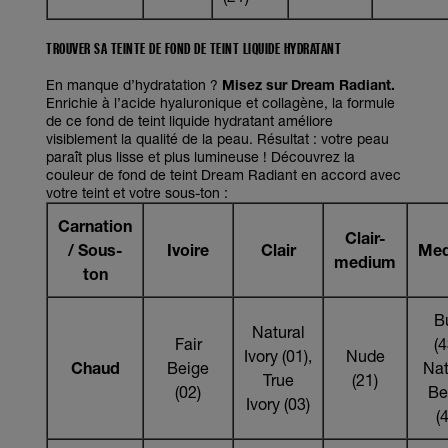
TROUVER SA TEINTE DE FOND DE TEINT LIQUIDE HYDRATANT
En manque d’hydratation ?
Misez sur Dream Radiant.
Enrichie à l’acide hyaluronique et collagène, la formule
de ce fond de teint liquide hydratant améliore
visiblement la qualité de la peau. Résultat : votre peau
paraît plus lisse et plus lumineuse ! Découvrez la
couleur de fond de teint Dream Radiant en accord avec
votre teint et votre sous-ton :
Carnation
Clair-
/ Sous-
Ivoire
Clair
Me
medium
ton
B
Natural
Fair
(4
Ivory (01),
Nude
Chaud
Beige
Nat
True
(21)
(02)
Be
Ivory (03)
(