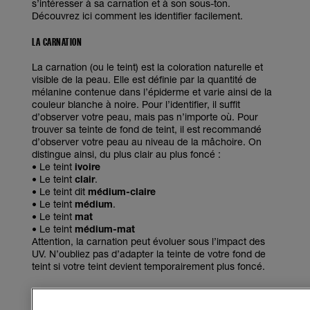
s’intéresser à sa carnation et à son sous-ton.
Découvrez ici comment les identifier facilement.
LA CARNATION
La carnation (ou le teint) est la coloration naturelle et
visible de la peau. Elle est définie par la quantité de
mélanine contenue dans l’épiderme et varie ainsi de la
couleur blanche à noire. Pour l’identifier, il suffit
d’observer votre peau, mais pas n’importe où. Pour
trouver sa teinte de fond de teint, il est recommandé
d’observer votre peau au niveau de la mâchoire. On
distingue ainsi, du plus clair au plus foncé :
• Le teint
ivoire
• Le teint
clair
.
• Le teint dit
médium-claire
• Le teint
médium
.
• Le teint
mat
• Le teint
médium-mat
Attention, la carnation peut évoluer sous l’impact des
UV. N’oubliez pas d’adapter la teinte de votre fond de
teint si votre teint devient temporairement plus foncé.
LE SOUS-TON