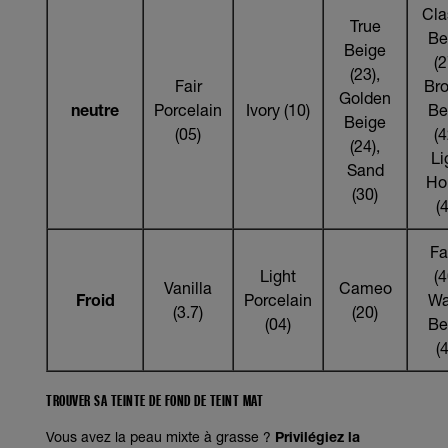
Cla
True
Be
Beige
(2
(23),
Fair
Br
Golden
neutre
Porcelain
Ivory (10)
Be
Beige
(05)
(4
(24),
Li
Sand
Ho
(30)
(
F
Light
(4
Vanilla
Cameo
Froid
Porcelain
W
(3.7)
(20)
(04)
Be
(
TROUVER SA TEINTE DE FOND DE TEINT MAT
Vous avez la peau mixte à grasse ?
Privilégiez la