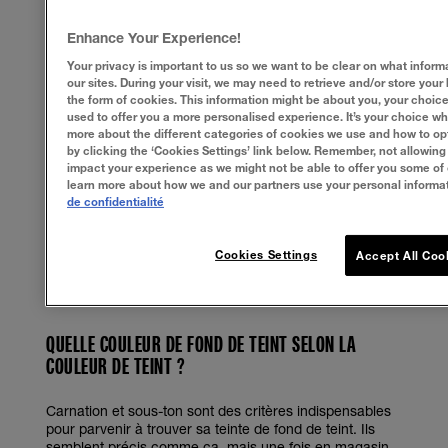
Le sous-ton est la tonalité de la peau. Identifié
comme
chaud, neutre
ou bien
froid
, il n’est pas lié à la
Enhance Your Experience!
carnation (mélanine), mais aux vaisseaux sanguins que
l’on retrouve sous l’épiderme. Il est donc propre à
Your privacy is important to us so we want to be clear on what informa
chacun et s’avère très utile pour trouver sa teinte de
our sites. During your visit, we may need to retrieve and/or store your
fond de teint.
the form of cookies. This information might be about you, your choice
used to offer you a more personalised experience. It’s your choice wh
more about the different categories of cookies we use and how to opt
Pour savoir quel est votre sous-ton, c’est très
by clicking the ‘Cookies Settings’ link below. Remember, not allowin
simple.
Observez les veines à l’intérieur de votre
impact your experience as we might not be able to offer you some of 
poignet :
learn more about how we and our partners use your personal informat
- Elles tirent sur le bleu/violet ? Vous avez un
sous-ton
de confidentialité
froid.
- Elles tirent sur le vert ? Vous avez plutôt un
sous-ton
chaud.
Cookies Settings
Accept All Coo
- Vous distinguez les deux couleurs ? Pas de panique,
cela veut simplement dire que vous avez un
sous-ton
neutre.
QUELLE COULEUR DE FOND DE TEINT SELON LA
COULEUR DE TEINT ?
Carnation et sous-ton sont des critères indispensables
pour parvenir à trouver sa teinte de fond de teint. Ils
semblent précis comme ça, mais une fois en magasin