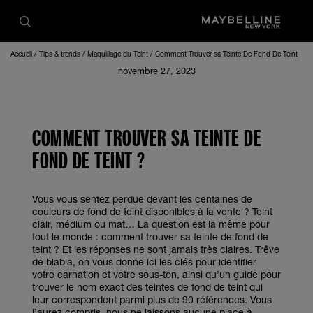
Accueil
Tips & trends
Maquillage du Teint
Comment Trouver sa Teinte De Fond De Teint
novembre 27, 2023
COMMENT TROUVER SA TEINTE DE
FOND DE TEINT ?
Vous vous sentez perdue devant les centaines de
couleurs de fond de teint disponibles à la vente ? Teint
clair, médium ou mat… La question est la même pour
tout le monde : comment trouver sa teinte de fond de
teint ? Et les réponses ne sont jamais très claires. Trêve
de blabla, on vous donne ici les clés pour identifier
votre carnation et votre sous-ton, ainsi qu’un guide pour
trouver le nom exact des teintes de fond de teint qui
leur correspondent parmi plus de 90 références. Vous
l’aurez compris, nous ne laissons aucune place à