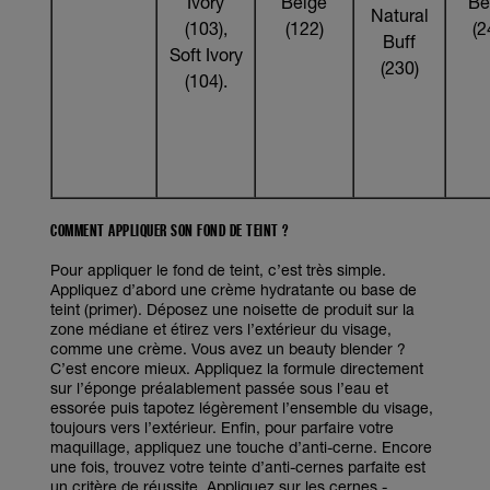
Ivory
Beige
Be
Natural
(103),
(122)
(2
Buff
Soft Ivory
(230)
(104).
COMMENT APPLIQUER SON FOND DE TEINT ?
Pour appliquer le fond de teint, c’est très simple.
Appliquez d’abord une crème hydratante ou base de
teint (primer). Déposez une noisette de produit sur la
zone médiane et étirez vers l’extérieur du visage,
comme une crème. Vous avez un beauty blender ?
C’est encore mieux. Appliquez la formule directement
sur l’éponge préalablement passée sous l’eau et
essorée puis tapotez légèrement l’ensemble du visage,
toujours vers l’extérieur. Enfin, pour parfaire votre
maquillage, appliquez une touche d’anti-cerne. Encore
une fois, trouvez votre teinte d’anti-cernes parfaite est
un critère de réussite. Appliquez sur les cernes -