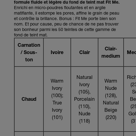
formule fluide et légère du fond de teint mat Fit Me.
Enrichi en micro-poudres floutantes et en argile
matifiante, il estompe les pores, affine le grain de peau
et contrôle la brillance. Bonus : Fit Me porte bien son
nom. Et pour cause, peu de chance de ne pas trouver
son bonheur parmi les 50 teintes de cette gamme de
fond de teint mat.
Carnation
Clair-
/ Sous-
Ivoire
Clair
Me
medium
ton
Natural
Ric
Warm
Warm
Ivory
(2
Ivory
Nude
(105),
S
(100);
(128),
Chaud
Porcelain
Be
True
Natural
(110),
(2
Ivory
Beige
Nude
Go
(101)
(220)
(118)
(3